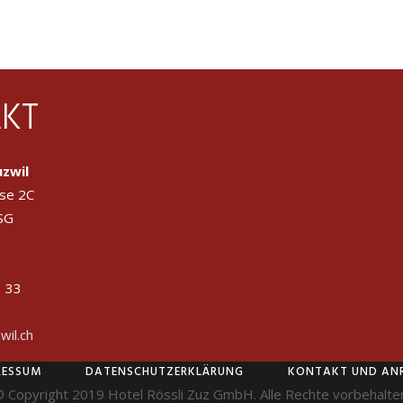
KT
uzwil
se 2C
SG
1 33
wil.ch
RESSUM
DATENSCHUTZERKLÄRUNG
KONTAKT UND ANR
 Copyright 2019 Hotel Rössli Zuz GmbH. Alle Rechte vorbehalte