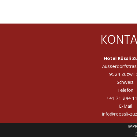
KONTA
Hotel Rössli Z
Ausserdorfstras
9524 Zuzwil 
Schweiz
Telefon
+41 71 944 1
E-Mail
info@roessli-zuz
IMP
©