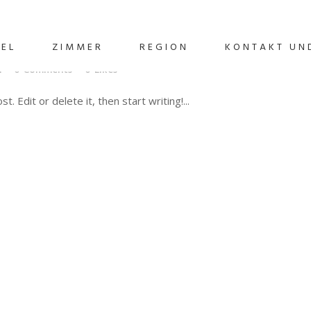
lo world!
EL
ZIMMER
REGION
KONTAKT UN
n
0 Comments
0
Likes
 Edit or delete it, then start writing!...