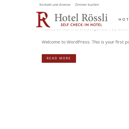
06 Dez.
Hel
Kontakt und Anreise
Zimmer buchen
HOT
Posted at 19:54h
in
Unkategorisiert
by
admi
Welcome to WordPress. This is your first post.
READ MORE